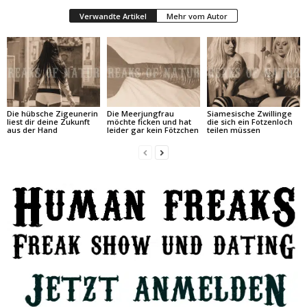
Verwandte Artikel
Mehr vom Autor
Die hübsche Zigeunerin
Die Meerjungfrau
Siamesische Zwillinge
liest dir deine Zukunft
möchte ficken und hat
die sich ein Fotzenloch
aus der Hand
leider gar kein Fötzchen
teilen müssen