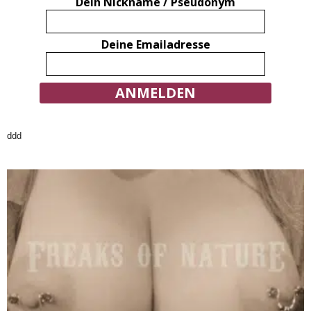
Dein Nickname / Pseudonym
Deine Emailadresse
ddd