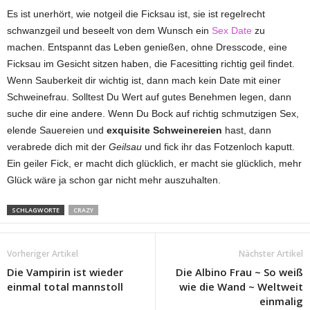
Es ist unerhört, wie notgeil die Ficksau ist, sie ist regelrecht
schwanzgeil und beseelt von dem Wunsch ein
Sex Date
zu
machen. Entspannt das Leben genießen, ohne Dresscode, eine
Ficksau im Gesicht sitzen haben, die Facesitting richtig geil findet.
Wenn Sauberkeit dir wichtig ist, dann mach kein Date mit einer
Schweinefrau. Solltest Du Wert auf gutes Benehmen legen, dann
suche dir eine andere. Wenn Du Bock auf richtig schmutzigen Sex,
elende Sauereien und
exquisite Schweinereien
hast, dann
verabrede dich mit der
Geilsau
und fick ihr das Fotzenloch kaputt.
Ein geiler Fick, er macht dich glücklich, er macht sie glücklich, mehr
Glück wäre ja schon gar nicht mehr auszuhalten.
SCHLAGWORTE
CRAZY
Vorheriger Artikel
Nächster Artikel
Die Vampirin ist wieder
Die Albino Frau ~ So weiß
einmal total mannstoll
wie die Wand ~ Weltweit
einmalig