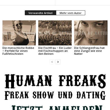
Verwandte Artikel
Mehr vom Autor
Die menschliche Robbe
Die Fischfrau ~ Ein Luder
Die Schlangenfrau hat
~ Perfekt für einen
mit Fischschuppen an
eine Zunge wie eine
Fußfetischisten
den Beinen
Natter