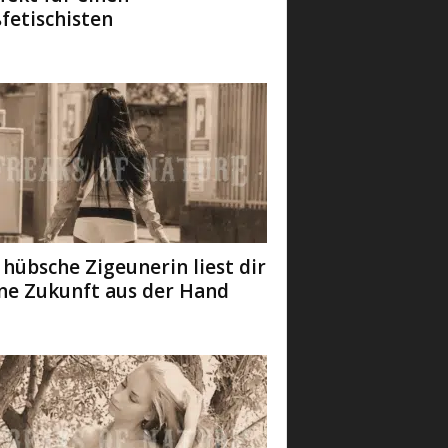
fetischisten
 hübsche Zigeunerin liest dir
ne Zukunft aus der Hand