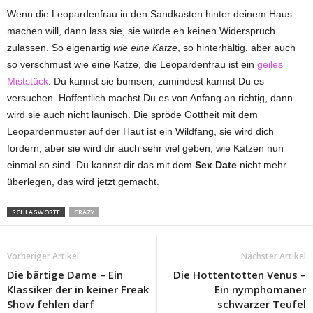
Wenn die Leopardenfrau in den Sandkasten hinter deinem Haus
machen will, dann lass sie, sie würde eh keinen Widerspruch
zulassen. So eigenartig
wie eine Katze
, so hinterhältig, aber auch
so verschmust wie eine Katze, die Leopardenfrau ist ein
geiles
Miststück
. Du kannst sie bumsen, zumindest kannst Du es
versuchen. Hoffentlich machst Du es von Anfang an richtig, dann
wird sie auch nicht launisch. Die spröde Gottheit mit dem
Leopardenmuster auf der Haut ist ein Wildfang, sie wird dich
fordern, aber sie wird dir auch sehr viel geben, wie Katzen nun
einmal so sind. Du kannst dir das mit dem
Sex Date
nicht mehr
überlegen, das wird jetzt gemacht.
SCHLAGWORTE
CRAZY
Vorheriger Artikel
Nächster Artikel
Die bärtige Dame – Ein
Die Hottentotten Venus –
Klassiker der in keiner Freak
Ein nymphomaner
Show fehlen darf
schwarzer Teufel