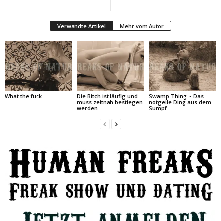
Verwandte Artikel
Mehr vom Autor
What the fuck…
Die Bitch ist läufig und
Swamp Thing ~ Das
muss zeitnah bestiegen
notgeile Ding aus dem
werden
Sumpf