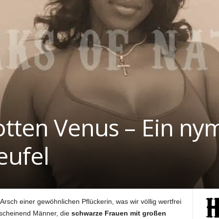
otten Venus – Ein 
eufel
rsch einer gewöhnlichen Pflückerin, was wir völlig wertfrei
nscheinend Männer, die
schwarze Frauen mit großen