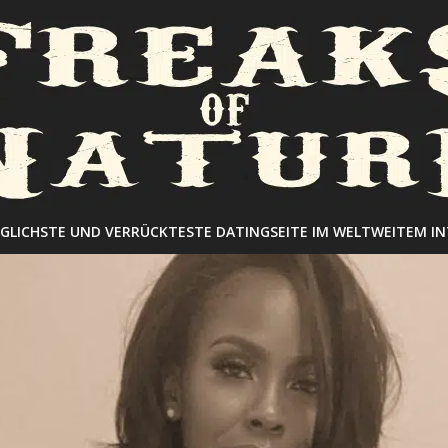
GLICHSTE UND VERRÜCKTESTE DATINGSEITE IM WELTWEITEM I