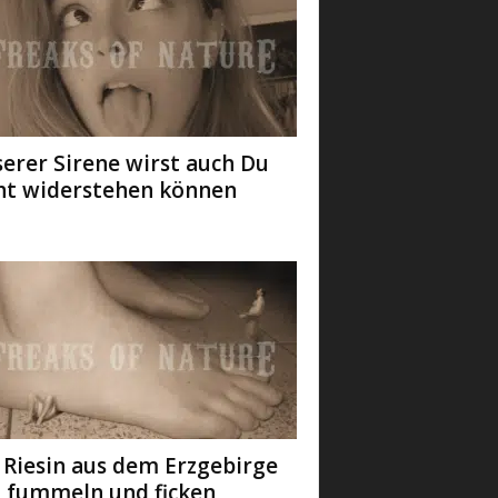
erer Sirene wirst auch Du
ht widerstehen können
 Riesin aus dem Erzgebirge
l fummeln und ficken