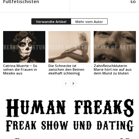
Fußfetischisten
so
Verwandte Artikel
Mehr vom Autor
Catrina Muerte ~ So
Die Schnecke ist
Zahnfleischbluterin
sehen die Frauen in
zwischen den Beinen
Marie hört nie auf aus
Mexiko aus
ekelhaft schleimig
dem Mund zu bluten