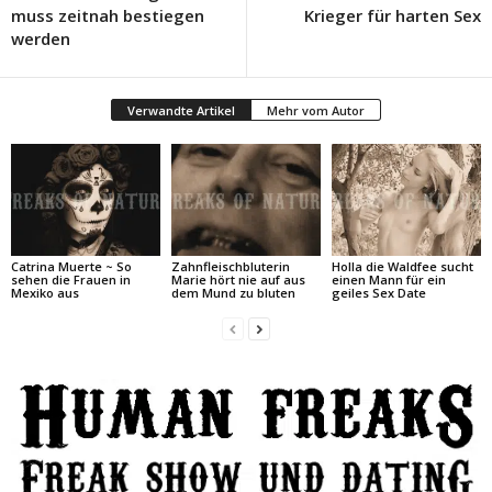
muss zeitnah bestiegen
Krieger für harten Sex
werden
Verwandte Artikel
Mehr vom Autor
Catrina Muerte ~ So
Zahnfleischbluterin
Holla die Waldfee sucht
sehen die Frauen in
Marie hört nie auf aus
einen Mann für ein
Mexiko aus
dem Mund zu bluten
geiles Sex Date