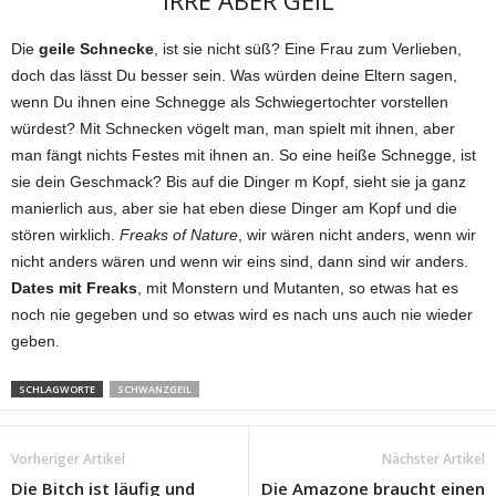
IRRE ABER GEIL
Die
geile Schnecke
, ist sie nicht süß? Eine Frau zum Verlieben,
doch das lässt Du besser sein. Was würden deine Eltern sagen,
wenn Du ihnen eine Schnegge als Schwiegertochter vorstellen
würdest? Mit Schnecken vögelt man, man spielt mit ihnen, aber
man fängt nichts Festes mit ihnen an. So eine heiße Schnegge, ist
sie dein Geschmack? Bis auf die Dinger m Kopf, sieht sie ja ganz
manierlich aus, aber sie hat eben diese Dinger am Kopf und die
stören wirklich.
Freaks of Nature
, wir wären nicht anders, wenn wir
nicht anders wären und wenn wir eins sind, dann sind wir anders.
Dates mit Freaks
, mit Monstern und Mutanten, so etwas hat es
noch nie gegeben und so etwas wird es nach uns auch nie wieder
geben.
SCHLAGWORTE
SCHWANZGEIL
Vorheriger Artikel
Nächster Artikel
Die Bitch ist läufig und
Die Amazone braucht einen