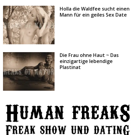
Holla die Waldfee sucht einen
Mann für ein geiles Sex Date
Die Frau ohne Haut ~ Das
einzigartige lebendige
Plastinat