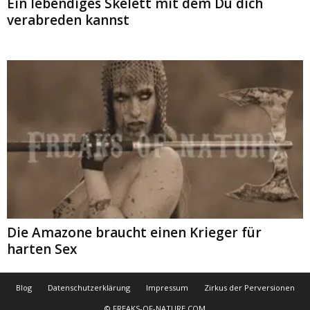
Ein lebendiges Skelett mit dem Du dich
verabreden kannst
Die Amazone braucht einen Krieger für
harten Sex
Blog
Datenschutzerklärung
Impressum
Zirkus der Perversionen
© FREAKS-OF-NATURE.COM